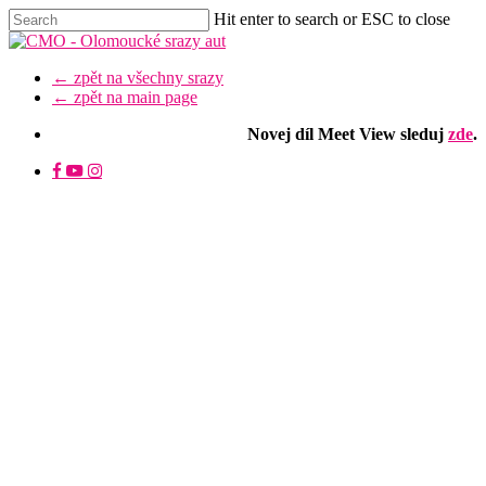
Skip
Hit enter to search or ESC to close
to
Close
main
Search
content
Menu
← zpět na všechny srazy
← zpět na main page
Novej díl Meet View sleduj
zde
.
facebook
youtube
instagram
discord