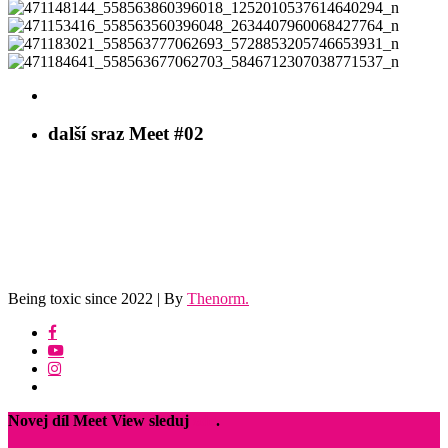
471132937_558563703729367_2226918059304690520_n
471148144_558563860396018_1252010537614640294_n
471153416_558563560396048_2634407960068427764_n
471183021_558563777062693_5728853205746653931_n
471184641_558563677062703_5846712307038771537_n
další sraz
Meet #02
Being toxic since 2022 | By
Thenorm.
facebook
youtube
instagram
discord
Close
Novej díl Meet View sleduj
zde
.
Menu