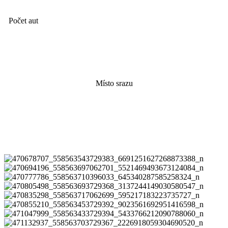
Počet aut
Olympia
Místo srazu
Fotky ze srazu zde
470678707_558563543729383_6691251627268873388_n
470694196_558563697062701_5521469493673124084_n
470777786_558563710396033_645340287585258324_n
470805498_558563693729368_3137244149030580547_n
470835298_558563717062699_595217183223735727_n
470855210_558563453729392_9023561692951416598_n
471047999_558563433729394_5433766212090788060_n