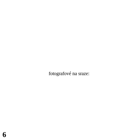
fotografové na sraze:
@gtdgoesbrrr
6