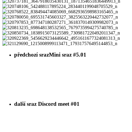
320737181_3647918035430131_1871354651836449913_n
320748106_542488117895224_2834401199048705529_n
320768522_838494474085069_6682936598983165465_n
320780050_695531745603327_3825563220442732077_n
320797853_877347180287271_3618370149309982073_n
320813235_698648138532565_7679735994275740785_n
320850734_1838915073125589_7309817220492011347_n
320922369_5456629234446642_4951611677324081313_n
321129690_1215008999113471_179317576495144853_n
předchozí sraz
Mini sraz #5.01
další sraz
Discord meet #01