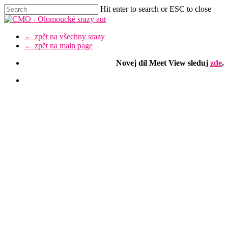
Skip
Hit enter to search or ESC to close
to
Close
main
Search
content
Menu
← zpět na všechny srazy
← zpět na main page
Novej díl Meet View sleduj
zde
.
facebook
youtube
instagram
discord