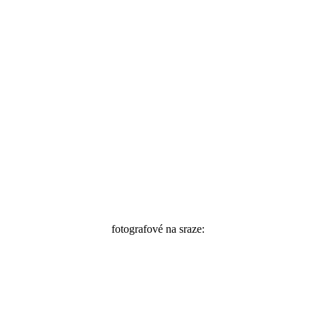
fotografové na sraze:
@gtdgoesbrrr