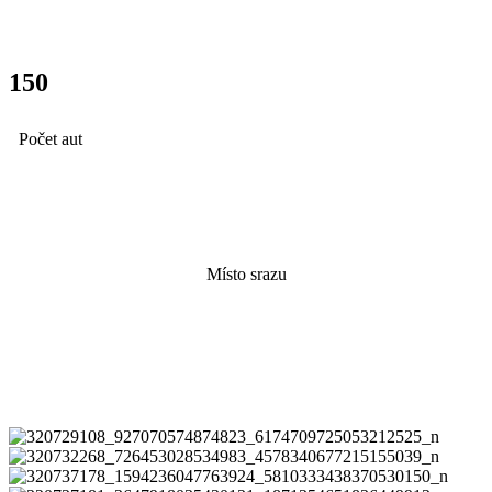
150
Počet aut
Olympia
Místo srazu
Fotky ze srazu zde
320729108_927070574874823_6174709725053212525_n
320732268_726453028534983_4578340677215155039_n
320737178_1594236047763924_5810333438370530150_n