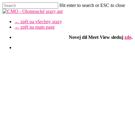
Skip
Hit enter to search or ESC to close
to
Close
main
Search
content
Menu
← zpět na všechny srazy
← zpět na main page
Novej díl Meet View sleduj
zde
.
facebook
youtube
instagram
discord