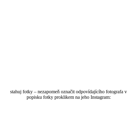
stahuj fotky – nezapomeň označit odpovídajícího fotografa v
popisku fotky proklikem na jeho Instagram:
@f1.2.cr3
@js_takingphotos
@zoidyproduction
@lstmpd.jpg
Blog recap najdeš zde