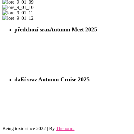
lore_9_01_08
lore_9_01_09
lore_9_01_10
lore_9_01_11
lore_9_01_12
předchozí sraz
Autumn Meet 2025
další sraz
Autumn Cruise 2025
Being toxic since 2022 | By
Thenorm.