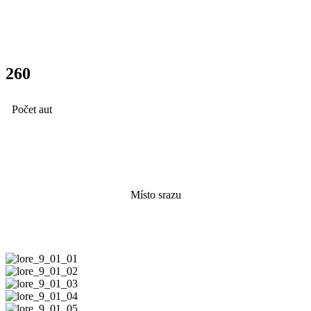
260
Počet aut
Aquapark
Místo srazu
Všechny fotky zde
lore_9_01_01
lore_9_01_02
lore_9_01_03
lore_9_01_04