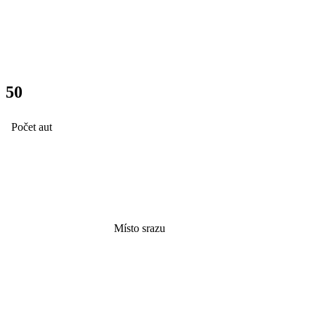
50
Počet aut
Svitavy
Místo srazu
Všechny fotky zde