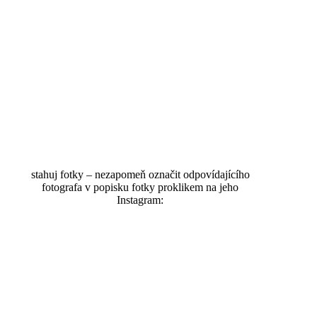
stahuj fotky – nezapomeň označit odpovídajícího
fotografa v popisku fotky proklikem na jeho
Instagram:
@f1.2.cr3
@_lukas_pokorny
@mates_konkol
@lstmpd.jpg
Blog recap zde