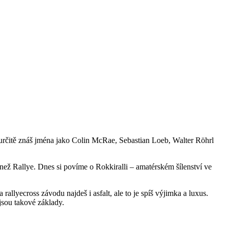
 určitě znáš jména jako Colin McRae, Sebastian Loeb, Walter Röhrl
 než Rallye. Dnes si povíme o Rokkiralli – amatérském šílenství ve
 rallyecross závodu najdeš i asfalt, ale to je spíš výjimka a luxus.
jsou takové základy.