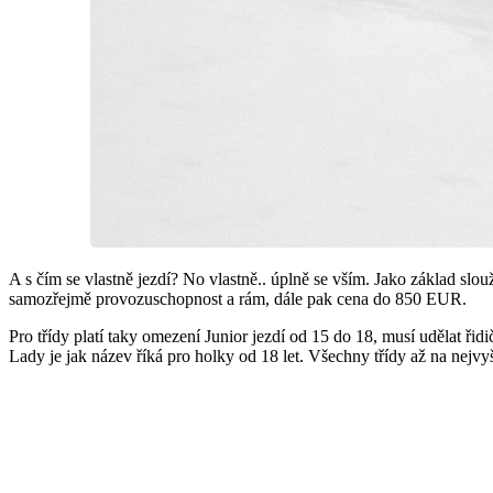
A s čím se vlastně jezdí? No vlastně.. úplně se vším. Jako základ slo
samozřejmě provozuschopnost a rám, dále pak cena do 850 EUR.
Pro třídy platí taky omezení Junior jezdí od 15 do 18, musí udělat řid
Lady je jak název říká pro holky od 18 let. Všechny třídy až na nejvy