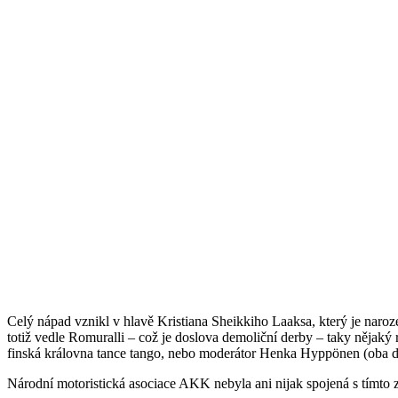
Celý nápad vznikl v hlavě Kristiana Sheikkiho Laaksa, který je naroz
totiž vedle Romuralli – což je doslova demoliční derby – taky nějaký
finská královna tance tango, nebo moderátor Henka Hyppönen (oba d
Národní motoristická asociace AKK nebyla ani nijak spojená s tímto 