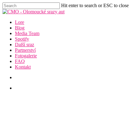
Skip
Hit enter to search or ESC to close
to
Close
main
Search
content
Menu
Lore
Blog
Media Team
Spotify
Další sraz
Partnerství
Fotogalerie
FAQ
Kontakt
facebook
youtube
instagram
discord
Rokkir