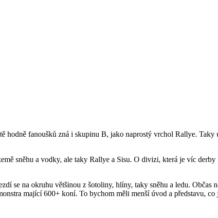
čitě hodně fanoušků zná i skupinu B, jako naprostý vrchol Rallye. Taky
emě sněhu a vodky, ale taky Rallye a Sisu. O divizi, která je víc derby
ezdí se na okruhu většinou z šotoliny, hlíny, taky sněhu a ledu. Občas na
monstra mající 600+ koní. To bychom měli menší úvod a představu, co 