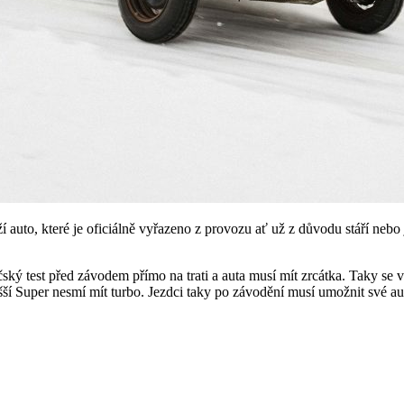
uží auto, které je oficiálně vyřazeno z provozu ať už z důvodu stáří ne
ičský test před závodem přímo na trati a auta musí mít zrcátka. Taky se 
šší Super nesmí mít turbo. Jezdci taky po závodění musí umožnit své aut