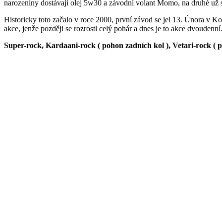
narozeniny dostávají olej 5w30 a závodní volant Momo, na druhé už s
Historicky toto začalo v roce 2000, první závod se jel 13. Února v K
akce, jenže později se rozrostl celý pohár a dnes je to akce dvoudenní.
Super-rock, Kardaani-rock ( pohon zadních kol ), Vetari-rock ( 