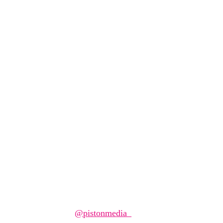
Carculture
alli – když rallye jde i levně (a 
Napsal/a
@pistonmedia_
25 března, 2026