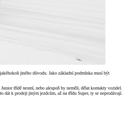
bo jakéhokoli jiného důvodu. Jako základní podmínka musí být
v Junior třídě nesmí, nebo alespoň by neměli, dělat kontakty vozidel.
o dát k prodeji jiným jezdcům, až na třídu Super, ty se neprodávají.