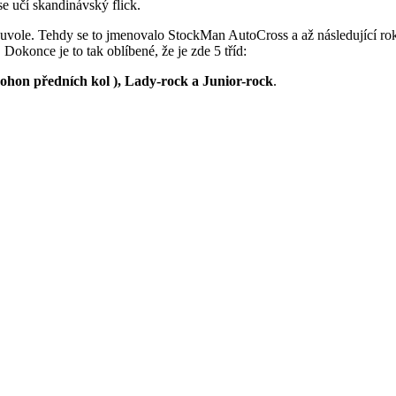
e učí skandinávský flick.
ouvole. Tehdy se to jmenovalo StockMan AutoCross a až následující rok
 Dokonce je to tak oblíbené, že je zde 5 tříd:
pohon předních kol ), Lady-rock a Junior-rock
.