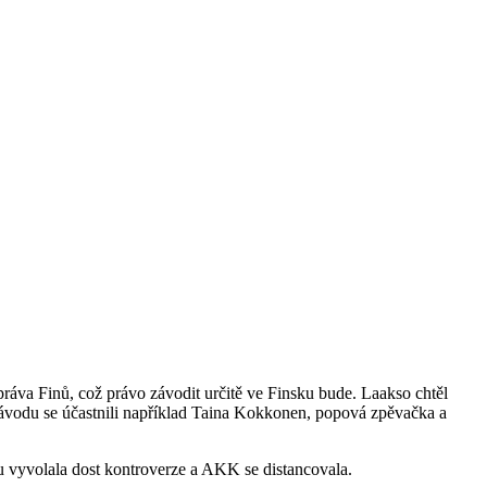
práva Finů, což právo závodit určitě ve Finsku bude. Laakso chtěl
 závodu se účastnili například Taina Kokkonen, popová zpěvačka a
u vyvolala dost kontroverze a AKK se distancovala.