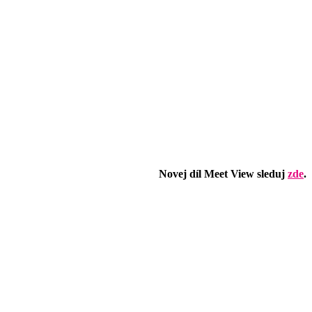
Novej díl Meet View sleduj
zde
.
šíleně)