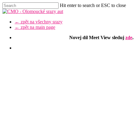
Skip
Hit enter to search or ESC to close
to
Close
main
Search
content
Menu
← zpět na všechny srazy
← zpět na main page
Novej díl Meet View sleduj
zde
.
facebook
youtube
instagram
discord