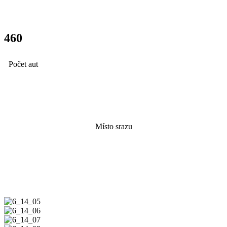
460
Počet aut
Aquapark
Místo srazu
Fotky ze srazu zde
6_14_05
6_14_06
6_14_07