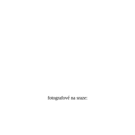
fotografové na sraze:
@gtdgoesbrrr
@zoidyproduction