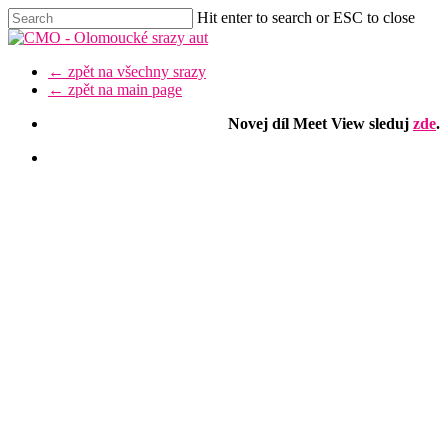
Skip
Hit enter to search or ESC to close
to
Close
main
Search
content
Menu
← zpět na všechny srazy
← zpět na main page
Novej díl Meet View sleduj
zde
.
facebook
youtube
instagram
discord