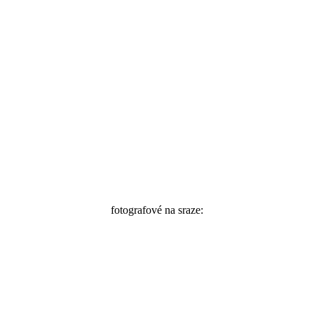
fotografové na sraze:
@gtdgoesbrrr
@lstmpd.jpg
@itzz.kubito