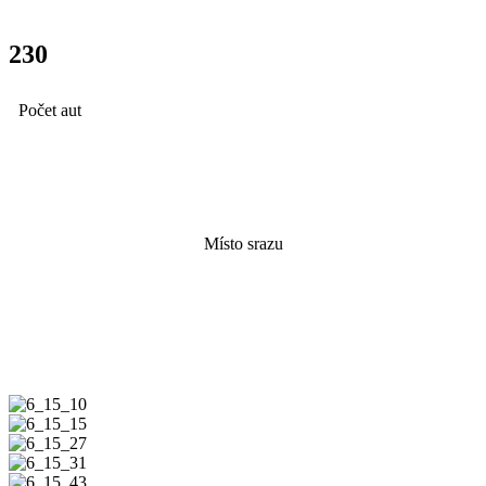
230
Počet aut
Vrbátky
Místo srazu
Fotky ze srazu zde
6_15_10
6_15_15
6_15_27
6_15_31