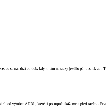
Sleduj nás na sítích:
Sleduj nás na sítích:
se, co se nás drží od dob, kdy k nám na srazy jezdilo pár desítek aut.
tokrát od výrobce ADBL, které si postupně ukážeme a představíme. Prv