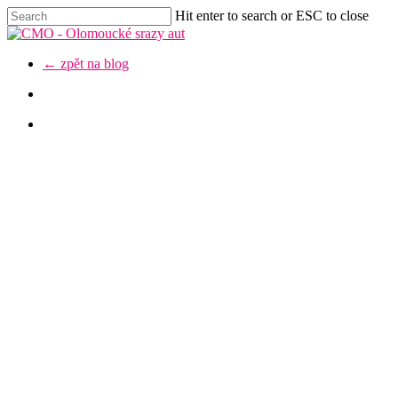
Skip
Hit enter to search or ESC to close
to
Close
main
Search
content
Menu
← zpět na blog
facebook
youtube
instagram
discord
Meet View: @tora