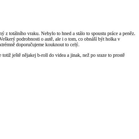
 z totálního vraku. Nebylo to hned a stálo to spoustu práce a peněz.
eškerý podrobnosti o autě, ale i o tom, co obnáší být holka v
e extrémně doporučujeme kouknout to celý.
totiž ještě nějakej b-roll do videa a jinak, než po sraze to prostě