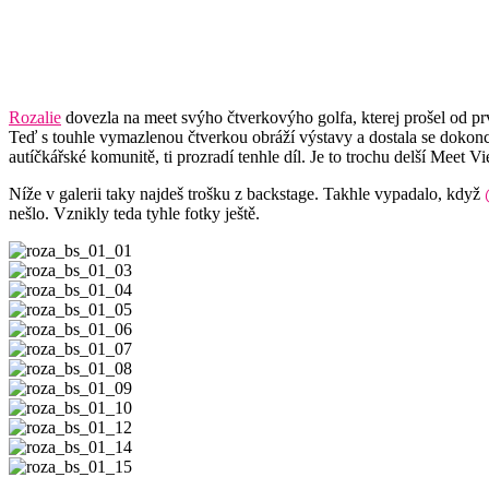
Rozalie
dovezla na meet svýho čtverkovýho golfa, kterej prošel od prv
Teď s touhle vymazlenou čtverkou obráží výstavy a dostala se dokonce
autíčkářské komunitě, ti prozradí tenhle díl. Je to trochu delší Meet
Níže v galerii taky najdeš trošku z backstage. Takhle vypadalo, když
nešlo. Vznikly teda tyhle fotky ještě.
roza_bs_01_01
roza_bs_01_03
roza_bs_01_04
roza_bs_01_05
roza_bs_01_06
roza_bs_01_07
roza_bs_01_08
roza_bs_01_09
roza_bs_01_10
roza_bs_01_12
roza_bs_01_14
roza_bs_01_15