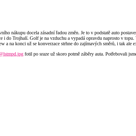
ního nákupu docela zásadní řadou změn. Je to v podstatě auto postavený
 i do Trojhalí. Golf je na vzduchu a vypadá opravdu naprosto v topu. V
 View a na konci už se konverzace strhne do zajímavých směrů, i tak al
@lstmpd.jpg
fotil po sraze už skoro potmě záběry auta. Potřebovali jsme 