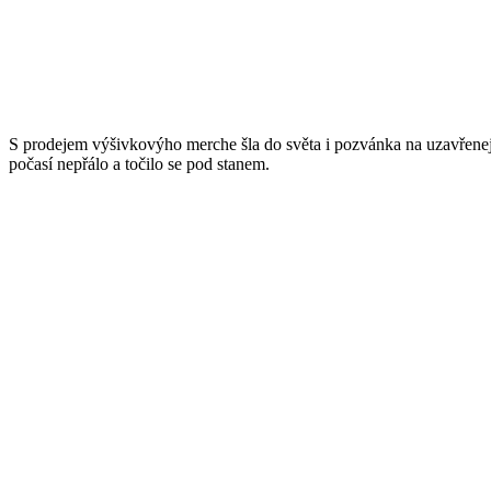
S prodejem výšivkovýho merche šla do světa i pozvánka na uzavřenej m
počasí nepřálo a točilo se pod stanem.
Play
Video