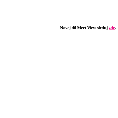
Novej díl Meet View sleduj
zde
.
 vraku na showcar