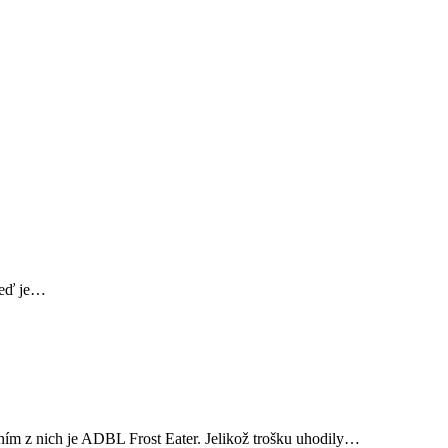
 Teď je…
ním z nich je ADBL Frost Eater. Jelikož trošku uhodily…