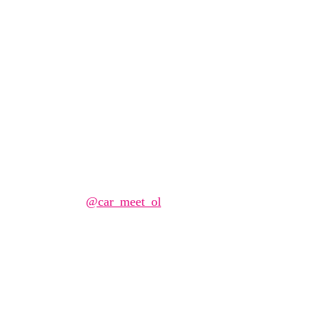
Meet View
covarozalie & VW Golf mk4 – z
Napsal/a
@car_meet_ol
4 října, 2025
21 října, 2025