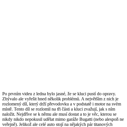
Po prvním videu z ledna bylo jasné, že se kluci pustí do opravy.
Zbývalo ale vyřešit hned několik problémů. A největším z nich je
rozlomený díl, který drží převodovku a v podstatě i motor na svém
místě. Tento díl se rozlomil na tři části a kluci zvažují, jak s ním
naložit. Nejdříve se k němu ale musí dostat a to je věc, kterou se
nikdy nikdo nepokusil udělat mimo garáže Bugatti (nebo alespoň ne
veřejně). Jelikož ale celé auto stojí na nějakých pár titanových