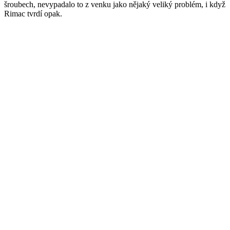
šroubech, nevypadalo to z venku jako nějaký veliký problém, i když
Rimac tvrdí opak.
Play
Video