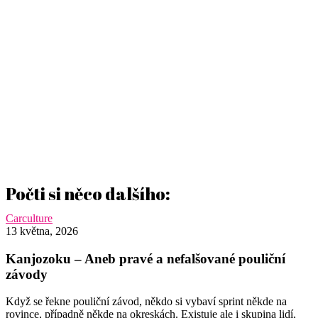
Sleduj nás na sítích:
Počti si něco dalšího:
Kanjozoku
Carculture
–
13 května, 2026
Aneb
pravé
Kanjozoku – Aneb pravé a nefalšované pouliční
a
závody
nefalšované
pouliční
Když se řekne pouliční závod, někdo si vybaví sprint někde na
závody
rovince, případně někde na okreskách. Existuje ale i skupina lidí,