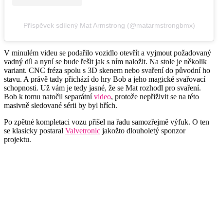
Příspěvek sdílený Mat Armstrong (@matarmstrongbmx)
V minulém videu se podařilo vozidlo otevřít a vyjmout požadovaný
vadný díl a nyní se bude řešit jak s ním naložit. Na stole je několik
variant. CNC fréza spolu s 3D skenem nebo svaření do původní ho
stavu. A právě tady přichází do hry Bob a jeho magické svařovací
schopnosti. Už vám je tedy jasné, že se Mat rozhodl pro svaření.
Bob k tomu natočil separátní
video
, protože nepřiživit se na této
masivně sledované sérii by byl hřích.
Po zpětné kompletaci vozu přišel na řadu samozřejmě výfuk. O ten
se klasicky postaral
Valvetronic
jakožto dlouholetý sponzor
projektu.
Play
Video