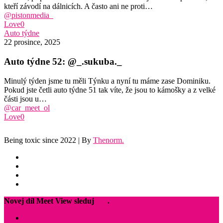
kteří závodí na dálnicích. A často ani ne proti…
@pistonmedia_
Love
0
Auto
Auto týdne
týdne
22 prosince, 2025
52:
@_.sukuba._
Auto týdne 52: @_.sukuba._
Minulý týden jsme tu měli Týnku a nyní tu máme zase Dominiku.
Pokud jste četli auto týdne 51 tak víte, že jsou to kámošky a z velké
části jsou u…
@car_meet_ol
Love
0
Being toxic since 2022 | By
Thenorm.
facebook
youtube
instagram
discord
Close
Novej díl Meet View sleduj
zde
.
Menu
← zpět na blog