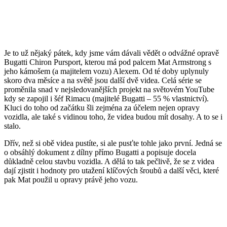
Je to už nějaký pátek, kdy jsme vám dávali vědět o odvážné opravě
Bugatti Chiron Pursport, kterou má pod palcem Mat Armstrong s
jeho kámošem (a majitelem vozu) Alexem. Od té doby uplynuly
skoro dva měsíce a na světě jsou další dvě videa. Celá série se
proměnila snad v nejsledovanějších projekt na světovém YouTube
kdy se zapojil i šéf Rimacu (majitelé Bugatti – 55 % vlastnictví).
Kluci do toho od začátku šli zejména za účelem nejen opravy
vozidla, ale také s vidinou toho, že videa budou mít dosahy. A to se i
stalo.
Dřív, než si obě videa pustíte, si ale pusťte tohle jako první. Jedná se
o obsáhlý dokument z dílny přímo Bugatti a popisuje docela
důkladně celou stavbu vozidla. A dělá to tak pečlivě, že se z videa
dají zjistit i hodnoty pro utažení klíčových šroubů a další věci, které
pak Mat použil u opravy právě jeho vozu.
Play
Video