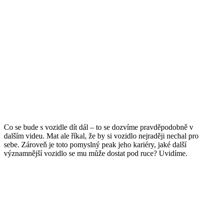
Co se bude s vozidle dít dál – to se dozvíme pravděpodobně v
dalším videu. Mat ale říkal, že by si vozidlo nejraději nechal pro
sebe. Zároveň je toto pomyslný peak jeho kariéry, jaké další
významnější vozidlo se mu může dostat pod ruce? Uvidíme.
Sleduj nás na sítích: