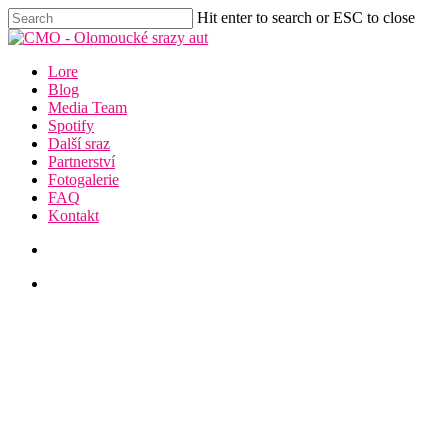
Skip
Hit enter to search or ESC to close
to
Close
main
Search
content
Menu
Lore
Blog
Media Team
Spotify
Další sraz
Partnerství
Fotogalerie
FAQ
Kontakt
facebook
youtube
instagram
discord
Proklatě nízké fáro a