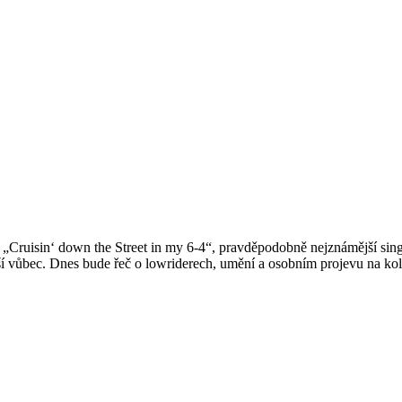
 „Cruisin‘ down the Street in my 6-4“, pravděpodobně nejznámější sing
ější vůbec. Dnes bude řeč o lowriderech, umění a osobním projevu na kol