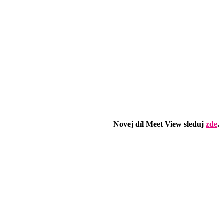
Novej díl Meet View sleduj
zde
.
 kultury (nebo naopak)