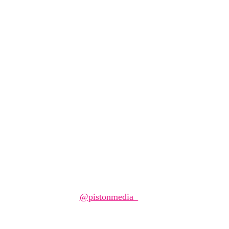
Carculture
neb jak Lowridery ovlivnily celé
Napsal/a
@pistonmedia_
1 dubna, 2026