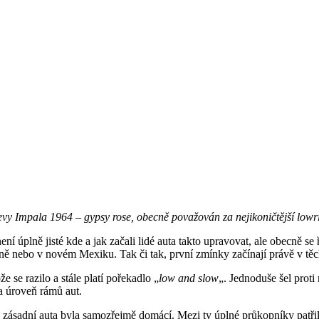
vy Impala 1964 – gypsy rose, obecně považován za nejikoničtější lowr
úplně jisté kde a jak začali lidé auta takto upravovat, ale obecně se 
ijuaně nebo v novém Mexiku. Tak či tak, první zmínky začínají právě v tě
se razilo a stále platí pořekadlo „
low and slow
„. Jednoduše šel proti
a úroveň rámů aut.
ak zásadní auta byla samozřejmě domácí. Mezi ty úplné průkopníky patři