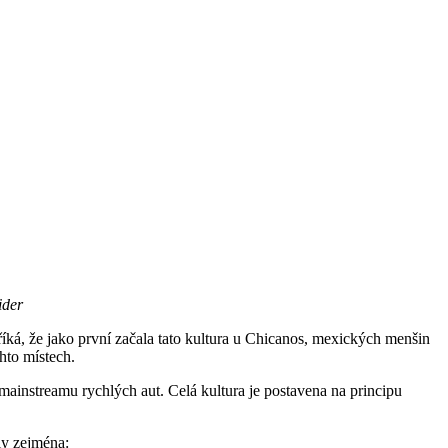
ider
říká, že jako první začala tato kultura u Chicanos, mexických menšin
chto místech.
 mainstreamu rychlých aut. Celá kultura je postavena na principu
ly zejména: