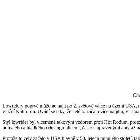
Che
Lowridery poprvé můžeme najít po 2. světové válce na území USA, není 
v jižní Kalifornii. Uvádí se taky, že celé to začalo více na jihu, v T
Styl lowrider byl víceméně takovým vzdorem proti Hot Rodům, protože 
pomalého a hladkého criusingu ulicemi, často s upravenými auty až n
Protože to celý začalo v USA hlavně v 50. letech minulého století, t