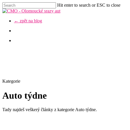
Skip
Hit enter to search or ESC to close
to
Close
main
Search
content
Menu
← zpět na blog
facebook
youtube
instagram
discord
Kategorie
Auto týdne
Tady najdeš veškerý články z kategorie Auto týdne.